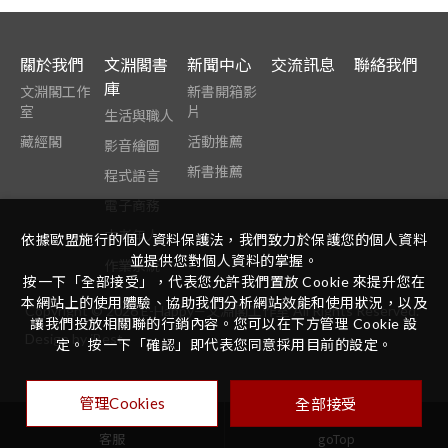
關於我們
文淵閣書
新聞中心
交流訊息
聯絡我們
庫
文淵閣工作
新書開箱影
室
片
生活與職人
藏經閣
活動推薦
影音繪圖
新書推薦
程式語言
電子商務
中老年人
依據歐盟施行的個人資料保護法，我們致力於保護您的個人資料
並提供您對個人資料的掌握。
作業系統
按一下「全部接受」，代表您允許我們置放 Cookie 來提升您在
本網站上的使用體驗、協助我們分析網站效能和使用狀況，以及
Copyright ©
2026
E-Happy—文淵閣工作室
All Rights Reserved.
讓我們投放相關聯的行銷內容。您可以在下方管理 Cookie 設
Design
by
iBest
定。 按一下「確認」即代表您同意採用目前的設定。
全部接受
管理Cookies
goTop
客服