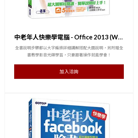
中老年人快樂學電腦 - Office 2013 (Word / Excel / PowerPoint / Outlook)＜超大圖解好閱讀＞
全書說明步驟都以大字編排詳細講解搭配大圖說明，另附贈全
書教學影音光碟學習，只要跟著操作就能學會！
加入洽詢