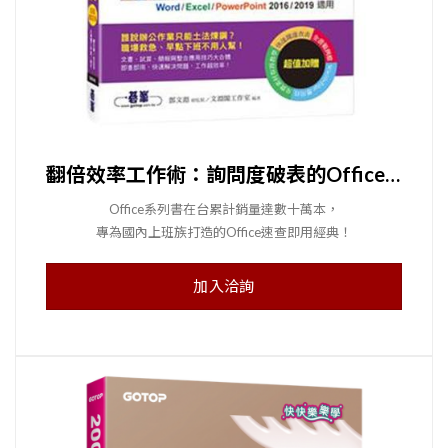
翻倍效率工作術：詢問度破表的Office最強職人技(加量增訂版)
Office系列書在台累計銷量達數十萬本，
專為國內上班族打造的Office速查即用經典！
加入洽詢