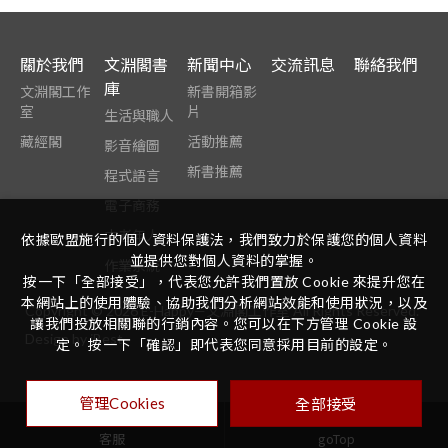
關於我們
文淵閣書
新聞中心
交流訊息
聯絡我們
庫
文淵閣工作
新書開箱影
室
片
生活與職人
藏經閣
活動推薦
影音繪圖
新書推薦
程式語言
電子商務
中老年人
依據歐盟施行的個人資料保護法，我們致力於保護您的個人資料
並提供您對個人資料的掌握。
作業系統
按一下「全部接受」，代表您允許我們置放 Cookie 來提升您在
本網站上的使用體驗、協助我們分析網站效能和使用狀況，以及
Copyright ©
2026
E-Happy—文淵閣工作室
All Rights Reserved.
讓我們投放相關聯的行銷內容。您可以在下方管理 Cookie 設
Design
by
iBest
定。 按一下「確認」即代表您同意採用目前的設定。
全部接受
管理Cookies
goTop
客服