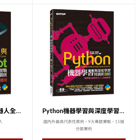
Python與LINE Bot機器人全面實戰特訓班--Flask最強應用(附210分鐘影音教學/範例程式)
Python機器學習與深度學習特訓班(第二版)：看得懂也會做的AI人工智慧實戰(附120分鐘影音教學/範例程式)
人
國內外最具代表性案例，9大專題實戰、15個
分類實例