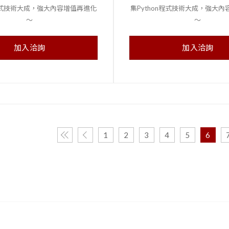
n程式技術大成，強大內容增值再進化
集Python程式技術大成，強大
～
～
加入洽詢
加入洽詢
1
2
3
4
5
6