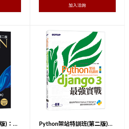
加入洽詢
Python自學聖經(第二版)：從程式素人到開發強者的技術與實戰大全(附影音/範例程式)
Python架站特訓班(第二版)：Django 3最強實戰(附影音/範例)