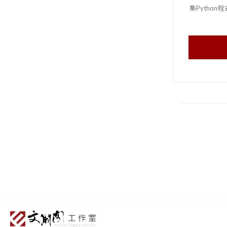
集Pytho