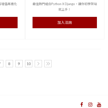
內容增值再進化
最佳熱門組合Python X Django，讓你初學架站
就上手！
加入洽詢
7
8
9
10