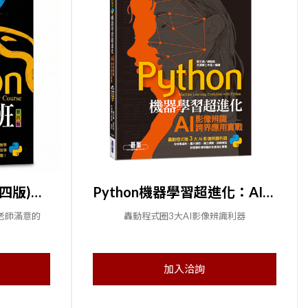
Python初學特訓班(第四版)：從快速入門到主流應用全面實戰(附250分鐘影音教學/範例程式)
Python機器學習超進化：AI影像辨識跨界應用實戰(附100分鐘影像處理入門影音教學/範例程式)
老師滿意的
轟動程式圈3大AI影像辨識利器
加入洽詢