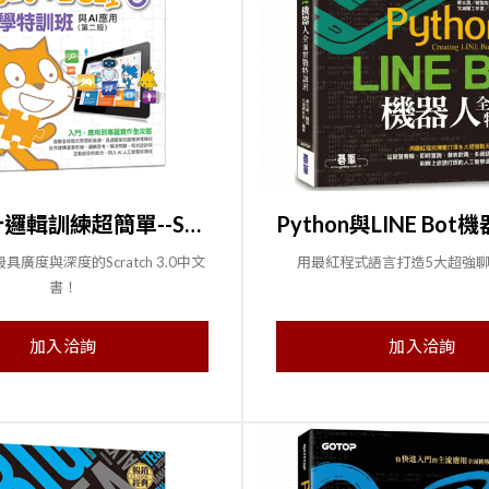
程式設計邏輯訓練超簡單--Scratch 3初學特訓班與AI應用(第二版)(附影音教學/範例檔)
廣度與深度的Scratch 3.0中文
用最紅程式語言打造5大超強
書！
加入洽詢
加入洽詢