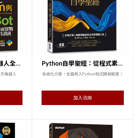
Python與LINE Bot機器人全面實戰特訓班（附203分鐘影音教學／範例程式）
Python自學聖經：從程式素人到開發強者的技術與實戰大全！
聊天機器人
系統化分章，全面跨入Python程式開發殿堂！
加入洽詢